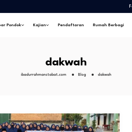
F
edidikan Pimpinan Pesantren…
eskil Ramadhan –…
ar Pondok
Kajian
Pendaftaran
Rumah Berbagi
ngorbanan –…
pes Ibadurrahman…
ntri Pesantren Sekabupaten
edidikan Pimpinan Pesantren…
dakwah
eskil Ramadhan –…
ngorbanan –…
ibadurrahmanstabat.com
Blog
dakwah