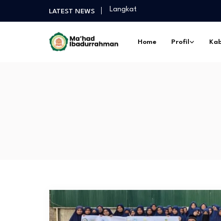
Langkat
LATEST NEWS
Selamat Sukses Gelar Magister P
Praktek Dakwah Lapangan dan P
Home
Profil
Kab
Diantara Takbir Dan Air Mata Pe
Fathul Kutub Santri Kelas 12 Pon
Turnamen Persahabatan antar Sa
Langkat
Selamat Sukses Gelar Magister P
Praktek Dakwah Lapangan dan P
Diantara Takbir Dan Air Mata Pe