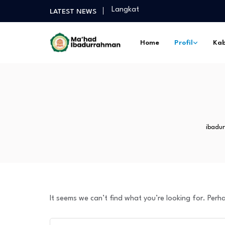
Langkat
LATEST NEWS
Selamat Sukses Gelar Magister P
Praktek Dakwah Lapangan dan P
Home
Profil
Kab
Diantara Takbir Dan Air Mata Pe
Fathul Kutub Santri Kelas 12 Pon
Turnamen Persahabatan antar Sa
Langkat
Selamat Sukses Gelar Magister P
Praktek Dakwah Lapangan dan P
Diantara Takbir Dan Air Mata Pe
ibadu
It seems we can’t find what you’re looking for. Perh
Search