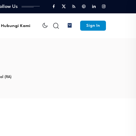
ollow Us
Hubungi Kami
Sign In
al (RA)