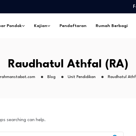
F
edidikan Pimpinan Pesantren…
eskil Ramadhan –…
ar Pondok
Kajian
Pendaftaran
Rumah Berbagi
ngorbanan –…
pes Ibadurrahman…
ntri Pesantren Sekabupaten
edidikan Pimpinan Pesantren…
Raudhatul Athfal (RA)
eskil Ramadhan –…
ngorbanan –…
rrahmanstabat.com
Blog
Unit Pendidikan
Raudhatul Athf
aps searching can help.