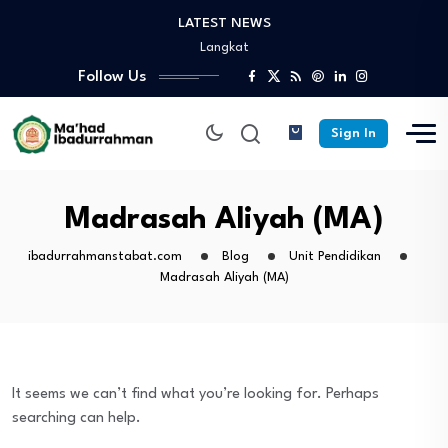
LATEST NEWS
Turnamen Persahabatan antar Santri Pesantren Sekabupaten
Langkat
Selamat Sukses Gelar Magister Pedidikan Pimpinan Pesantren…
Follow Us
Praktek Dakwah Lapangan dan Peskil Ramadhan –…
Diantara Takbir Dan Air Mata Pengorbanan –…
Sign In
Fathul Kutub Santri Kelas 12 Ponpes Ibadurrahman…
Turnamen Persahabatan antar Santri Pesantren Sekabupaten
Langkat
Madrasah Aliyah (MA)
Selamat Sukses Gelar Magister Pedidikan Pimpinan Pesantren…
Praktek Dakwah Lapangan dan Peskil Ramadhan –…
ibadurrahmanstabat.com
Blog
Unit Pendidikan
Madrasah Aliyah (MA)
Diantara Takbir Dan Air Mata Pengorbanan –…
It seems we can’t find what you’re looking for. Perhaps
searching can help.