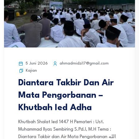
5 Juni 2026
ahmadmidzi17@gmail.com
Kajian
Diantara Takbir Dan Air
Mata Pengorbanan –
Khutbah Ied Adha
Khutbah Shalat Ied 1447 H Pemateri : Ust.
Muhammad Ilyas Sembiring S.Pd.I, M.H Tema :
Diantara Takbir dan Air Mata Pengorbanan الله