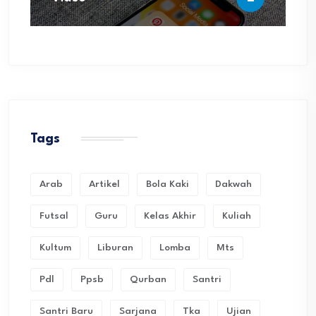
Tags
Arab
Artikel
Bola Kaki
Dakwah
Futsal
Guru
Kelas Akhir
Kuliah
Kultum
Liburan
Lomba
Mts
Pdl
Ppsb
Qurban
Santri
Santri Baru
Sarjana
Tka
Ujian