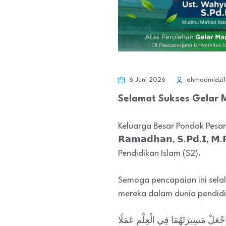
6 Juni 2026
ahmadmidzi1
Selamat Sukses Gelar 
Keluarga Besar Pondok Pesa
𝗥𝗮𝗺𝗮𝗱𝗵𝗮𝗻, 𝗦.𝗣𝗱.𝗜, 
Pendidikan Islam (S2).
Semoga pencapaian ini sel
mereka dalam dunia pendidi
اللَّهُمَّ بَارِكْ لَهُمَا فِي عِلْمِهِمَا، وَا