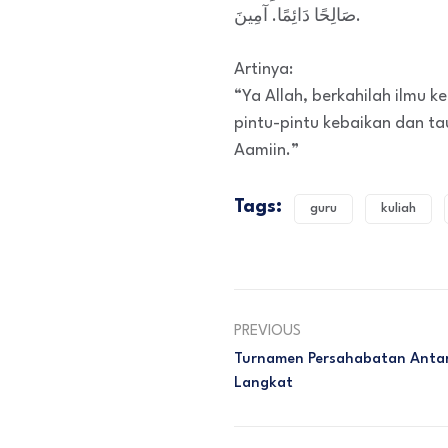
صَالِحًا دَائِمًا. آمِينَ.
Artinya:
“Ya Allah, berkahilah ilmu 
pintu-pintu kebaikan dan ta
Aamiin.”
Tags:
guru
kuliah
PREVIOUS
Turnamen Persahabatan Antar
Langkat