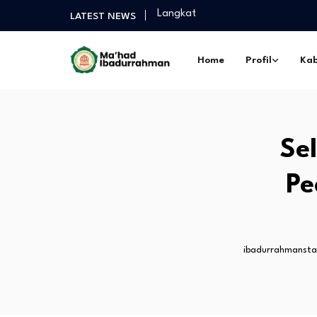
Langkat
LATEST NEWS
Selamat Sukses Gelar Magister P
Praktek Dakwah Lapangan dan P
Home
Profil
Kab
Diantara Takbir Dan Air Mata Pe
Fathul Kutub Santri Kelas 12 Pon
Turnamen Persahabatan antar Sa
Langkat
Selamat Sukses Gelar Magister P
Se
Praktek Dakwah Lapangan dan P
Diantara Takbir Dan Air Mata Pe
Pe
ibadurrahmanst