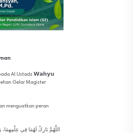
hman
da Al Ustadz 𝗪𝗮𝗵𝘆𝘂
erolehan Gelar Magister
dan menguatkan peran
اللَّهُمَّ بَارِكْ لَهُمَا فِي عِلْمِهِمَا، و