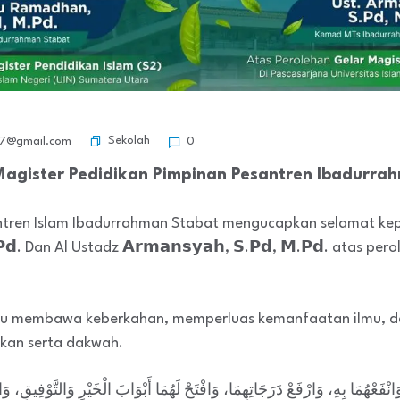
Sekolah
7@gmail.com
0
Magister Pedidikan Pimpinan Pesantren Ibadurra
ntren Islam Ibadurrahman Stabat mengucapkan selamat kepa
.𝗣𝗱. Dan Al Ustadz 𝗔𝗿𝗺𝗮𝗻𝘀𝘆𝗮𝗵, 𝗦.𝗣𝗱, 𝗠.𝗣𝗱. atas p
alu membawa keberkahan, memperluas kemanfaatan ilmu, 
kan serta dakwah.
نْفَعْهُمَا بِهِ، وَارْفَعْ دَرَجَاتِهِمَا، وَافْتَحْ لَهُمَا أَبْوَابَ الْخَيْرِ وَالتَّوْفِيقِ، و