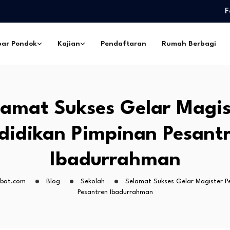
F
edidikan Pimpinan Pesantren…
eskil Ramadhan –…
ar Pondok
Kajian
Pendaftaran
Rumah Berbagi
ngorbanan –…
pes Ibadurrahman…
ntri Pesantren Sekabupaten
edidikan Pimpinan Pesantren…
lamat Sukses Gelar Magis
eskil Ramadhan –…
ngorbanan –…
didikan Pimpinan Pesant
Ibadurrahman
abat.com
Blog
Sekolah
Selamat Sukses Gelar Magister P
Pesantren Ibadurrahman