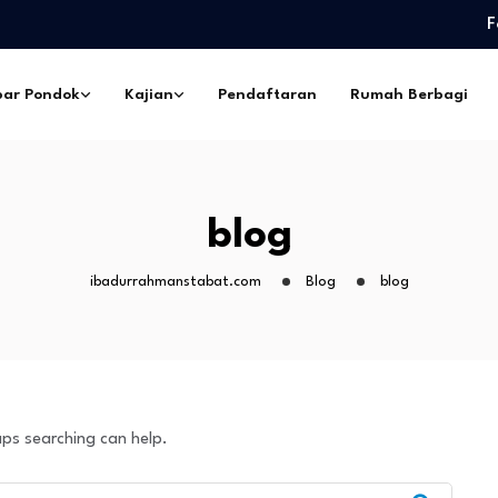
F
edidikan Pimpinan Pesantren…
eskil Ramadhan –…
ar Pondok
Kajian
Pendaftaran
Rumah Berbagi
ngorbanan –…
pes Ibadurrahman…
ntri Pesantren Sekabupaten
edidikan Pimpinan Pesantren…
blog
eskil Ramadhan –…
ngorbanan –…
ibadurrahmanstabat.com
Blog
blog
aps searching can help.