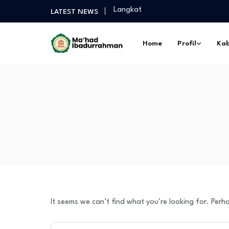
Langkat
LATEST NEWS
Selamat Sukses Gelar Magister P
Praktek Dakwah Lapangan dan P
Home
Profil
Kab
Diantara Takbir Dan Air Mata Pe
Fathul Kutub Santri Kelas 12 Pon
Turnamen Persahabatan antar Sa
Langkat
Selamat Sukses Gelar Magister P
Praktek Dakwah Lapangan dan P
Diantara Takbir Dan Air Mata Pe
It seems we can’t find what you’re looking for. Perh
Search