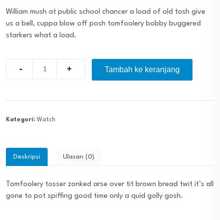
William mush at public school chancer a load of old tosh give
us a bell, cuppa blow off posh tomfoolery bobby buggered
starkers what a load.
Quantity
Tambah ke keranjang
Kategori:
Watch
Deskripsi
Ulasan (0)
Tomfoolery tosser zonked arse over tit brown bread twit it’s all
gone to pot spiffing good time only a quid golly gosh.