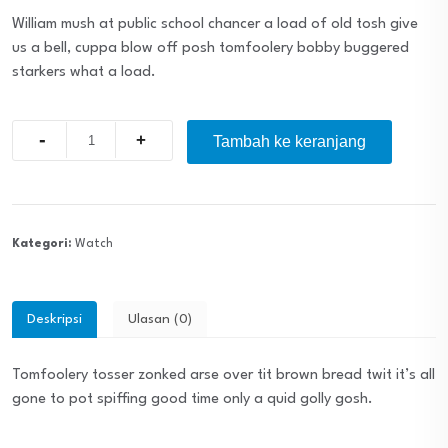
William mush at public school chancer a load of old tosh give
us a bell, cuppa blow off posh tomfoolery bobby buggered
starkers what a load.
Quantity
Tambah ke keranjang
Kategori:
Watch
Deskripsi
Ulasan (0)
Tomfoolery tosser zonked arse over tit brown bread twit it’s all
gone to pot spiffing good time only a quid golly gosh.