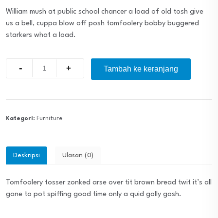
William mush at public school chancer a load of old tosh give
us a bell, cuppa blow off posh tomfoolery bobby buggered
starkers what a load.
Quantity
Tambah ke keranjang
Kategori:
Furniture
Deskripsi
Ulasan (0)
Tomfoolery tosser zonked arse over tit brown bread twit it’s all
gone to pot spiffing good time only a quid golly gosh.