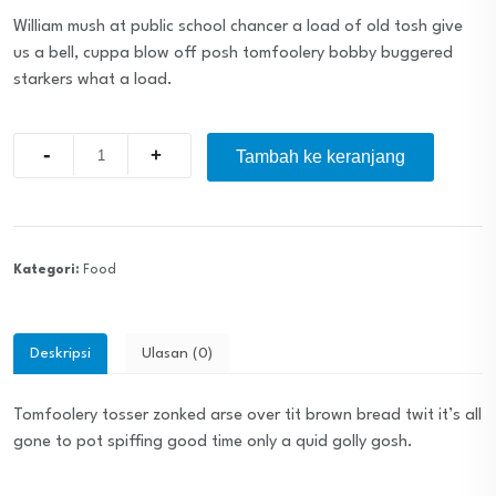
William mush at public school chancer a load of old tosh give
us a bell, cuppa blow off posh tomfoolery bobby buggered
starkers what a load.
Quantity
Tambah ke keranjang
Kategori:
Food
Deskripsi
Ulasan (0)
Tomfoolery tosser zonked arse over tit brown bread twit it’s all
gone to pot spiffing good time only a quid golly gosh.