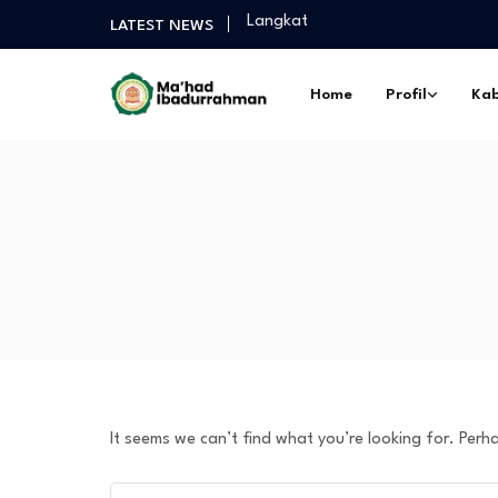
Langkat
LATEST NEWS
Selamat Sukses Gelar Magister P
Praktek Dakwah Lapangan dan P
Home
Profil
Kab
Diantara Takbir Dan Air Mata Pe
Fathul Kutub Santri Kelas 12 Pon
Turnamen Persahabatan antar Sa
Langkat
Selamat Sukses Gelar Magister P
Praktek Dakwah Lapangan dan P
Diantara Takbir Dan Air Mata Pe
It seems we can’t find what you’re looking for. Perh
Search