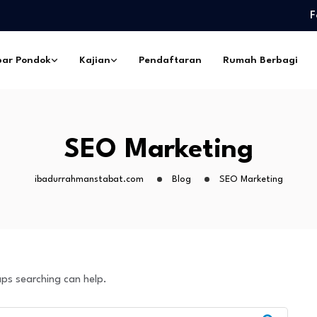
F
edidikan Pimpinan Pesantren…
eskil Ramadhan –…
ar Pondok
Kajian
Pendaftaran
Rumah Berbagi
ngorbanan –…
pes Ibadurrahman…
ntri Pesantren Sekabupaten
edidikan Pimpinan Pesantren…
SEO Marketing
eskil Ramadhan –…
ngorbanan –…
ibadurrahmanstabat.com
Blog
SEO Marketing
aps searching can help.