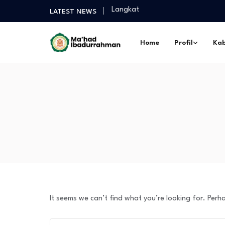
Langkat
LATEST NEWS
Selamat Sukses Gelar Magister P
Praktek Dakwah Lapangan dan P
Home
Profil
Kab
Diantara Takbir Dan Air Mata Pe
Fathul Kutub Santri Kelas 12 Pon
Turnamen Persahabatan antar Sa
Langkat
Selamat Sukses Gelar Magister P
Praktek Dakwah Lapangan dan P
Diantara Takbir Dan Air Mata Pe
It seems we can’t find what you’re looking for. Perh
Search