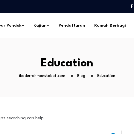
F
edidikan Pimpinan Pesantren…
eskil Ramadhan –…
ar Pondok
Kajian
Pendaftaran
Rumah Berbagi
ngorbanan –…
pes Ibadurrahman…
ntri Pesantren Sekabupaten
edidikan Pimpinan Pesantren…
Education
eskil Ramadhan –…
ngorbanan –…
ibadurrahmanstabat.com
Blog
Education
aps searching can help.