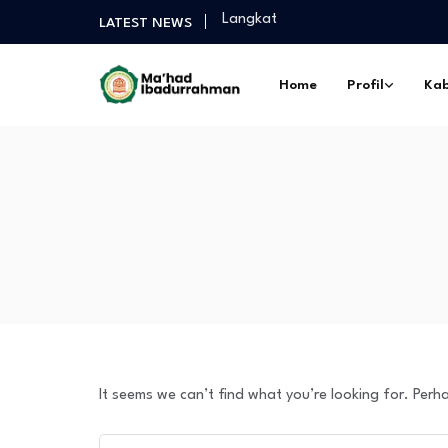
Langkat
LATEST NEWS
Selamat Sukses Gelar Magister P
Praktek Dakwah Lapangan dan P
Home
Profil
Kab
Diantara Takbir Dan Air Mata Pe
Fathul Kutub Santri Kelas 12 Pon
Turnamen Persahabatan antar Sa
Langkat
Selamat Sukses Gelar Magister P
Praktek Dakwah Lapangan dan P
Diantara Takbir Dan Air Mata Pe
It seems we can’t find what you’re looking for. Perh
Search