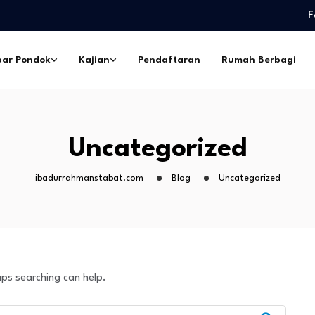
F
edidikan Pimpinan Pesantren…
eskil Ramadhan –…
ar Pondok
Kajian
Pendaftaran
Rumah Berbagi
ngorbanan –…
pes Ibadurrahman…
ntri Pesantren Sekabupaten
edidikan Pimpinan Pesantren…
Uncategorized
eskil Ramadhan –…
ngorbanan –…
ibadurrahmanstabat.com
Blog
Uncategorized
aps searching can help.